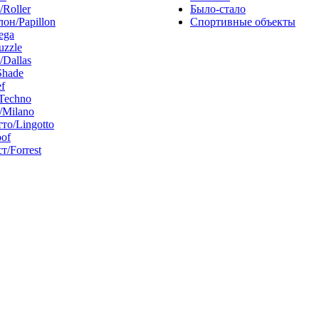
/Roller
Было-стало
он/Papillon
Спортивные объекты
ega
uzzle
/Dallas
Shade
f
Techno
Milano
то/Lingotto
of
т/Forrest