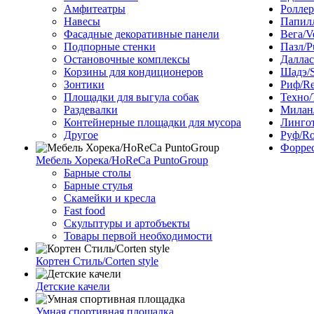
Амфитеатры
Роллер
Навесы
Папилл
Фасадные декоративные панели
Вега/V
Подпорные стенки
Пазл/P
Остановочные комплексы
Даллас
Корзины для кондиционеров
Шадэ/
Зонтики
Риф/Re
Площадки для выгула собак
Техно/
Раздевалки
Милан/
Контейнерные площадки для мусора
Лингот
Другое
Руф/Ro
Форрес
Мебель Хорека/HoReCa PuntoGroup
Барные столы
Барные стулья
Скамейки и кресла
Fast food
Скульптуры и артобъекты
Товары первой необходимости
Кортен Стиль/Corten style
Детские качели
Умная спортивная площадка