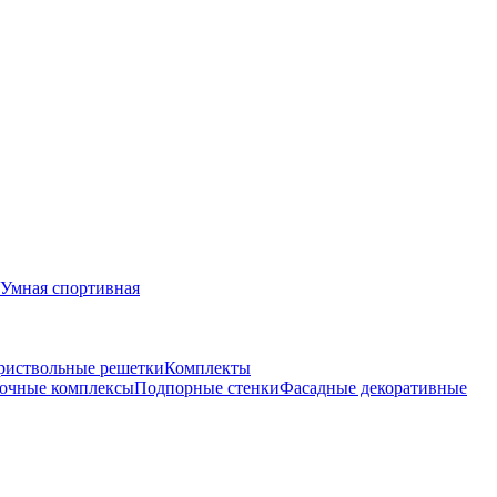
Умная спортивная
риствольные решетки
Комплекты
очные комплексы
Подпорные стенки
Фасадные декоративные