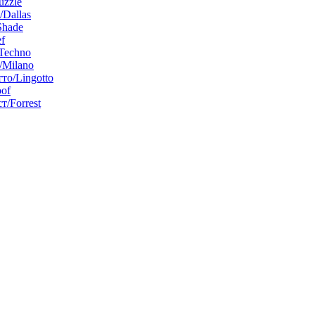
uzzle
/Dallas
Shade
f
Techno
Milano
то/Lingotto
of
т/Forrest