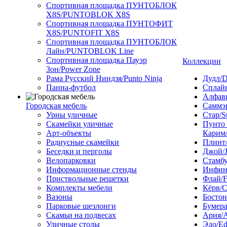
Спортивная площадка ПУНТОБЛОК
X8S/PUNTOBLOK X8S
Спортивная площадка ПУНТОФИТ
X8S/PUNTOFIT X8S
Спортивная площадка ПУНТОБЛОК
Лайн/PUNTOBLOK Line
Спортивная площадка Пауэр
Коллекции
Зон/Power Zone
Рама Русский Ниндзя/Punto Ninja
Дудл/D
Панна-футбол
Сплайн
Алфави
Городская мебель
Саммэ
Урны уличные
Стар/S
Скамейки уличные
Пунто
Арт-объекты
Карим/
Радиусные скамейки
Плинт/
Беседки и перголы
Джой/
Велопарковки
Стамбу
Информационные стенды
Инфини
Приствольные решетки
Флай/F
Комплекты мебели
Кёрв/C
Вазоны
Бостон
Парковые шезлонги
Бумера
Скамьи на подвесах
Ария/A
Уличные столы
Эдо/E