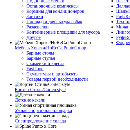
Подпорные стенки
Пазл/P
Остановочные комплексы
Даллас
Корзины для кондиционеров
Шадэ/
Зонтики
Риф/Re
Площадки для выгула собак
Техно/
Раздевалки
Милан/
Контейнерные площадки для мусора
Лингот
Другое
Руф/Ro
Форрес
Мебель Хорека/HoReCa PuntoGroup
Барные столы
Барные стулья
Скамейки и кресла
Fast food
Скульптуры и артобъекты
Товары первой необходимости
Кортен Стиль/Corten style
Детские качели
Умная спортивная площадка
Спецпредложение склада