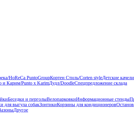
река/HoReCa PuntoGroup
Кортен Стиль/Corten style
Детские качели
 и Карим/Punto x Karim
Дудл/Doodle
Спецпредложение склада
ейки
Беседки и перголы
Велопарковки
Информационные стенды
П
и для выгула собак
Зонтики
Корзины для кондиционеров
Останов
Вазоны
Другое