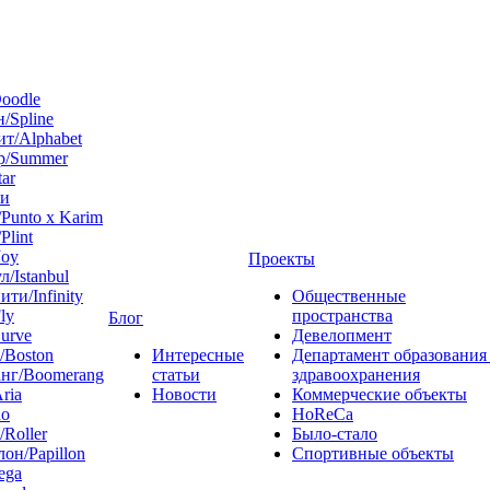
oodle
/Spline
т/Alphabet
р/Summer
tar
 и
Punto x Karim
Plint
Joy
Проекты
л/Istanbul
ти/Infinity
Общественные
ly
пространства
Блог
urve
Девелопмент
/Boston
Интересные
Департамент образования
нг/Boomerang
статьи
здравоохранения
ria
Новости
Коммерческие объекты
do
HoReCa
/Roller
Было-стало
он/Papillon
Спортивные объекты
ega