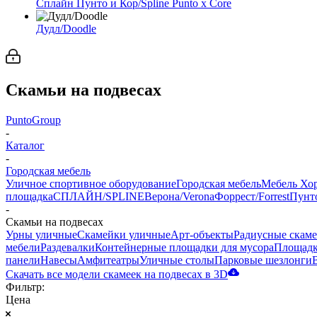
Сплайн Пунто и Кор/Spline Punto x Core
Дудл/Doodle
Скамьи на подвесах
PuntoGroup
-
Каталог
-
Городская мебель
Уличное спортивное оборудование
Городская мебель
Мебель Хо
площадка
СПЛАЙН/SPLINE
Верона/Verona
Форрест/Forrest
Пунто
-
Скамьи на подвесах
Урны уличные
Скамейки уличные
Арт-объекты
Радиусные скам
мебели
Раздевалки
Контейнерные площадки для мусора
Площадк
панели
Навесы
Амфитеатры
Уличные столы
Парковые шезлонги
Скачать все модели скамеек на подвесах в 3D
Фильтр:
Цена