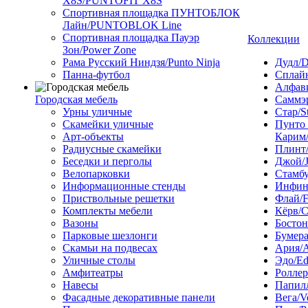
X8S/PUNTOFIT X8S
Спортивная площадка ПУНТОБЛОК
Лайн/PUNTOBLOK Line
Спортивная площадка Пауэр
Коллекции
Зон/Power Zone
Рама Русский Ниндзя/Punto Ninja
Дудл/D
Панна-футбол
Сплайн
Алфави
Городская мебель
Саммэ
Урны уличные
Стар/S
Скамейки уличные
Пунто
Арт-объекты
Карим/
Радиусные скамейки
Плинт/
Беседки и перголы
Джой/
Велопарковки
Стамбу
Информационные стенды
Инфини
Приствольные решетки
Флай/F
Комплекты мебели
Кёрв/C
Вазоны
Бостон
Парковые шезлонги
Бумера
Скамьи на подвесах
Ария/A
Уличные столы
Эдо/E
Амфитеатры
Роллер
Навесы
Папилл
Фасадные декоративные панели
Вега/V