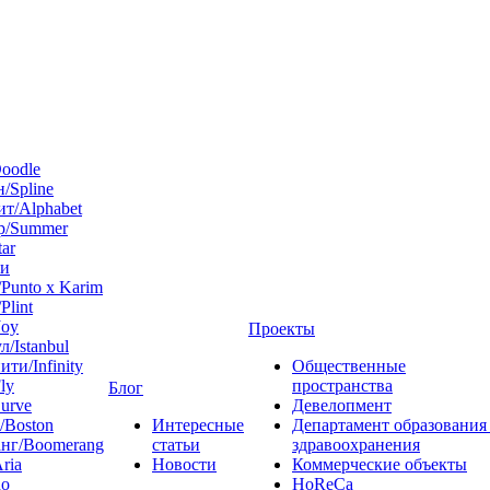
oodle
/Spline
т/Alphabet
р/Summer
tar
 и
Punto x Karim
Plint
Joy
Проекты
л/Istanbul
ти/Infinity
Общественные
ly
пространства
Блог
urve
Девелопмент
/Boston
Интересные
Департамент образования
нг/Boomerang
статьи
здравоохранения
ria
Новости
Коммерческие объекты
do
HoReCa