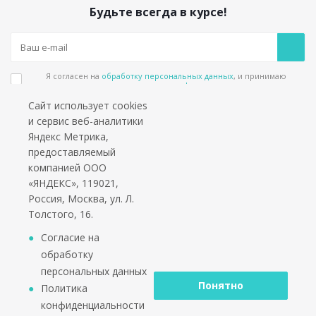
Будьте всегда в курсе!
Я согласен на
обработку персональных данных
, и принимаю
положения в
политике конфиденциальности
Сайт использует cookies
Подпишитесь на еженедельный новостной бюллетень и получайте наши
и сервис веб-аналитики
лучшие материалы каждую пятницу!
Яндекс Метрика,
предоставляемый
Социальные сети
компанией ООО
«ЯНДЕКС», 119021,
Россия, Москва, ул. Л.
Толстого, 16.
*работаем только с юридическими лицами и ИП
Согласие на
обработку
персональных данных
Понятно
Политика
конфиденциальности
2002 - 2026 © PuntoGroup - производитель городской