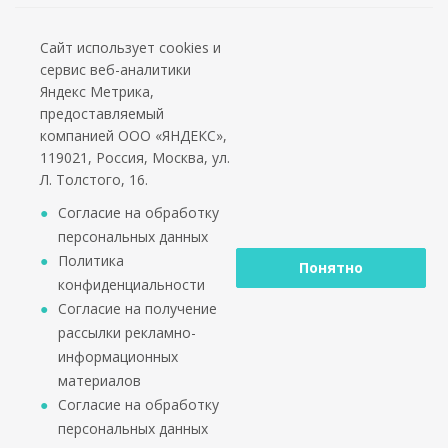
Сайт использует cookies и
2002 - 2026 © PuntoGroup - производитель городской
сервис веб-аналитики
мебели.
Яндекс Метрика,
Производитель имеет право вносить изменения в
предоставляемый
техническую документацию с минимальными
компанией ООО «ЯНДЕКС»,
изменениями во внешнем виде продукта.
119021, Россия, Москва, ул.
ООО «Алюдеко-К» ИНН 4401028410 ОГРН
Л. Толстого, 16.
1024400509121
Согласие на обработку
персональных данных
Политика
Понятно
конфиденциальности
Согласие на получение
рассылки рекламно-
информационных
материалов
Согласие на обработку
персональных данных