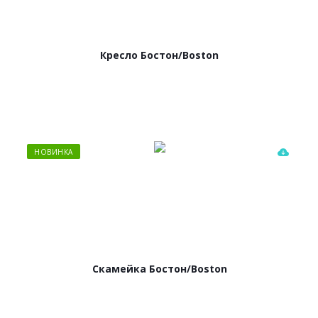
Кресло Бостон/Boston
НОВИНКА
Cкамейка Бостон/Boston